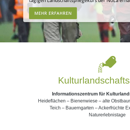
tägigen Landschaftspflegekurs der NoLa erhäl
MEHR ERFAHREN
Kulturlandschaft
Informationszentrum für Kulturlan
Heideflächen – Bienenwiese – alte Obstbau
Teich – Bauerngarten – Ackerfrüchte E
Naturerlebnistage