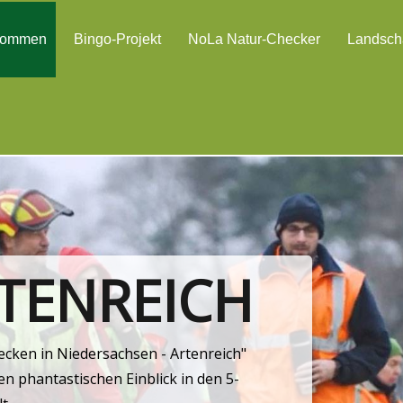
kommen
Bingo-Projekt
NoLa Natur-Checker
Landscha
RTENREICH
ken in Niedersachsen - Artenreich"
n phantastischen Einblick in den 5-