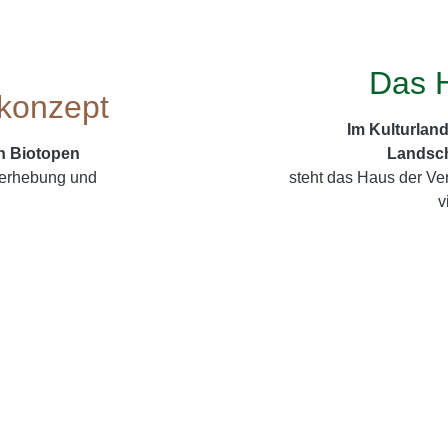
Das H
konzept
Im Kulturlan
n Biotopen
Landsch
serhebung und
steht das Haus der Vere
v
insam für Pflege und Erh