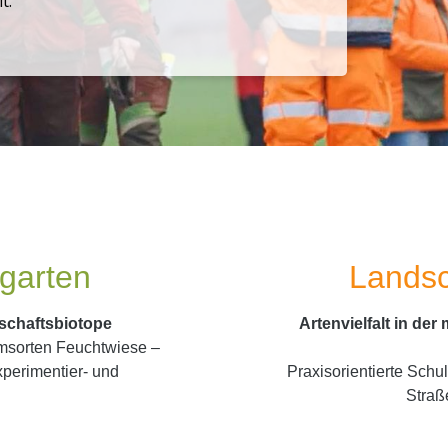
t.
sgarten
Landsc
dschaftsbiotope
Artenvielfalt in de
msorten Feuchtwiese –
xperimentier- und
Praxisorientierte Schu
Straß